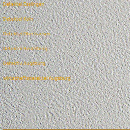
Detektei Esslingen
Detektei Köln
Detektei Oberhausen
Detektei Heidelberg
Detektiv Augsburg
Wirtschaftsdetektei Augsburg